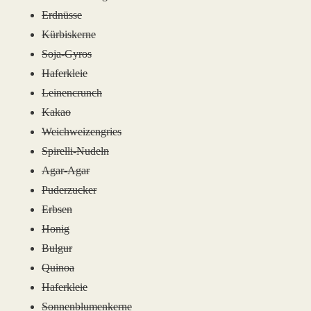
Erdnüsse
Kürbiskerne
Soja-Gyros
Haferkleie
Leinencrunch
Kakao
Weichweizengries
Spirelli-Nudeln
Agar-Agar
Puderzucker
Erbsen
Honig
Bulgur
Quinoa
Haferkleie
Sonnenblumenkerne