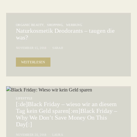
ORGANIC BEAUTY
SHOPPING
WERBUNG
Naturkosmetik Deodorants – taugen die
was?
NOVEMBER 15, 2018
SARAH
WEITERLESEN
LIFESTYLE
[:de]Black Friday – wieso wir an diesem
Tag kein Geld sparen[:en]Black Friday –
Why We Don’t Save Money On This
Day[:]
NOVEMBER 20, 2018
LAURA