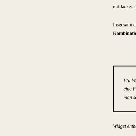
mit Jacke: 
Insgesamt e
Kombinatio
PS: We
eine P
man sc
Widget enthä