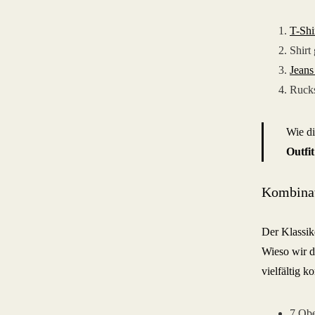
T-Shi
Shirt
Jeans
Rucks
Wie d
Outfit
Kombinat
Der Klassik
Wieso wir d
vielfältig 
7 Obe