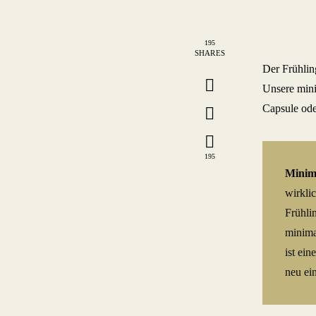
195
SHARES
Der Frühlin
Unsere minim
Capsule ode
195
Minima
wirkli
Frühli
minima
ist ei
neu ein