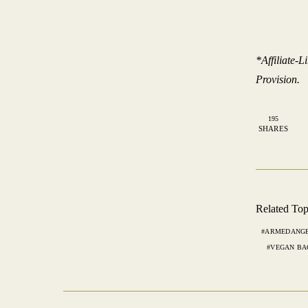
*Affiliate-
Provision.
195
SHARES
Related Top
ARMEDANG
VEGAN BA