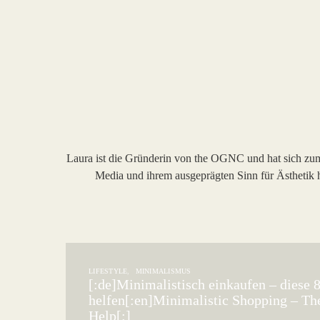
Laura ist die Gründerin von the OGNC und hat sich zum Z
Media und ihrem ausgeprägten Sinn für Ästhetik 
LIFESTYLE
MINIMALISMUS
[:de]Minimalistisch einkaufen – diese 
helfen[:en]Minimalistic Shopping – Th
Help[:]