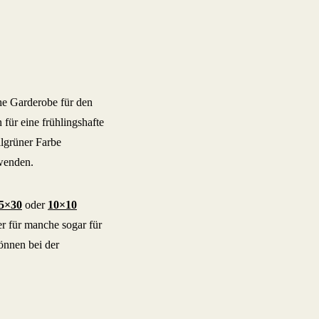
che Garderobe für den
 für eine frühlingshafte
llgrüner Farbe
rwenden.
5×30
oder
10×10
er für manche sogar für
önnen bei der