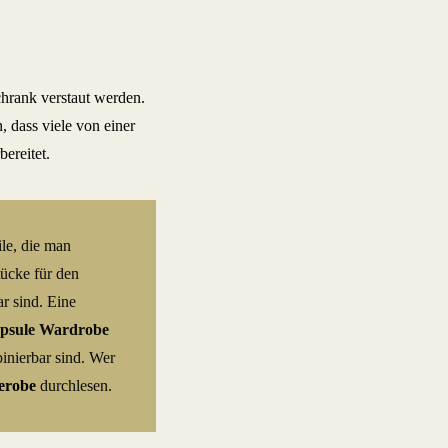
chrank verstaut werden.
, dass viele von einer
ereitet.
le, die man
tücke für den
r sind. Eine
psule Wardrobe
inierbar sind. Wer
derobe
durchlesen.