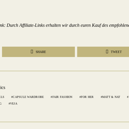
Link: Durch Affiliate-Links erhalten wir durch euren Kauf des empfohlen
SHARE
TWEET
ics
ELS
CAPSULE WARDROBE
FAIR FASHION
FOR HER
MATT & NAT
G
VEJA