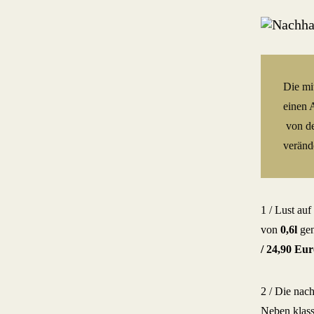
Die mi
einen 
von de
verände
1 / Lust auf
von
0,6l
gen
/
24,90 Eur
2 / Die nac
Neben klassi