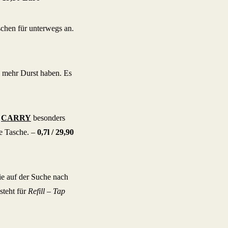
chen für unterwegs an.
as mehr Durst haben. Es
n
CARRY
besonders
de Tasche. –
0,7l /
29,90
die auf der Suche nach
teht für
Refill – Tap