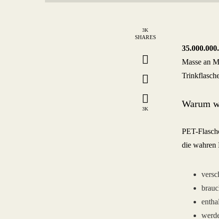
3K
SHARES
35.000.000.
Masse an Mü
Trinkflasch
Warum wi
3K
PET-Flaschen
die wahren 
versc
brauc
entha
werde