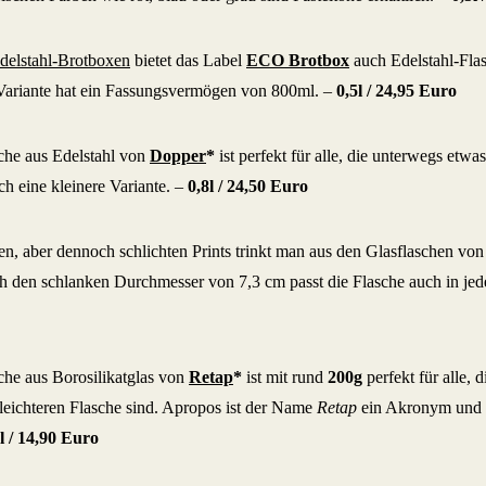
delstahl-Brotboxen
bietet das Label
ECO Brotbox
auch Edelstahl-Flas
Variante hat ein Fassungsvermögen von 800ml. –
0,5l /
24,95 Euro
sche aus Edelstahl von
Dopper
*
ist perfekt für alle, die unterwegs etw
ch eine kleinere Variante. –
0,8l / 24,50 Euro
ten, aber dennoch schlichten Prints trinkt man aus den Glasflaschen vo
h den schlanken Durchmesser von 7,3 cm passt die Flasche auch in je
sche aus Borosilikatglas von
Retap
*
ist mit rund
200g
perfekt für alle, 
 leichteren Flasche sind. Apropos ist der Name
Retap
ein Akronym und s
l / 14,90 Euro