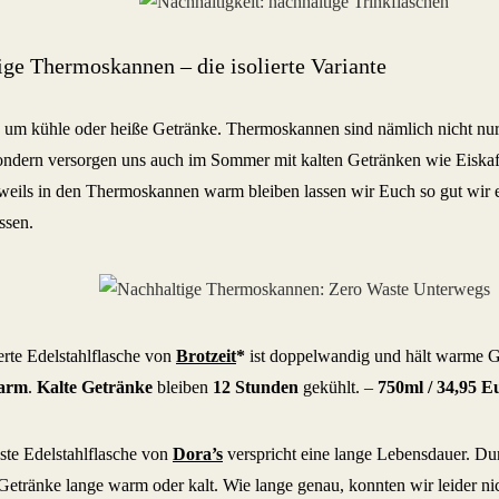
ige Thermoskannen – die isolierte Variante
es um kühle oder heiße Getränke. Thermoskannen sind nämlich nicht nur
sondern versorgen uns auch im Sommer mit kalten Getränken wie Eiskaf
weils in den Thermoskannen warm bleiben lassen wir Euch so gut wir 
ssen.
ierte Edelstahlflasche von
Brotzeit
*
ist doppelwandig und hält warme G
arm
.
Kalte Getränke
bleiben
12 Stunden
gekühlt. –
750ml /
34,95 E
uste Edelstahlflasche von
Dora’s
verspricht eine lange Lebensdauer. D
 Getränke lange warm oder kalt. Wie lange genau, konnten wir leider ni