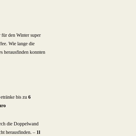
 für den Winter super
fee. Wie lange die
es herausfinden konnten
etränke bis zu
6
uro
urch die Doppelwand
cht herausfinden. –
1l