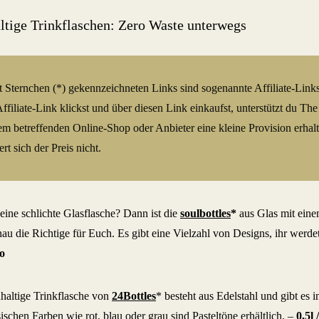
t Sternchen (*) gekennzeichneten Links sind sogenannte Affiliate-Link
Affiliate-Link klickst und über diesen Link einkaufst, unterstützt du 
m betreffenden Online-Shop oder Anbieter eine kleine Provision erhalt
rt sich der Preis nicht.
 eine schlichte Glasflasche? Dann ist die
soulbottles
*
aus Glas mit ein
au die Richtige für Euch. Es gibt eine Vielzahl von Designs, ihr werdet
o
hhaltige Trinkflasche von
24Bottles
* besteht aus Edelstahl und gibt es 
schen Farben wie rot, blau oder grau sind Pasteltöne erhältlich. –
0,5l /