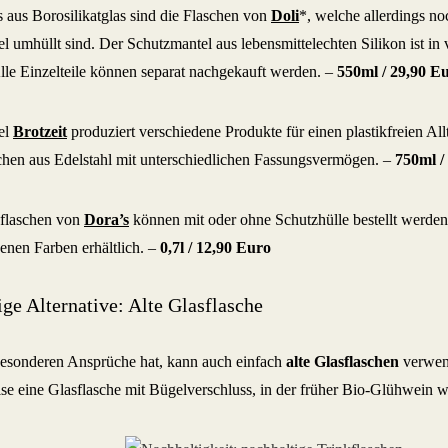
s aus Borosilikatglas sind die Flaschen von
Doli
*, welche allerdings n
l umhüllt sind. Der Schutzmantel aus lebensmittelechten Silikon ist in
 Alle Einzelteile können separat nachgekauft werden. –
550ml / 29,90 E
el
Brotzeit
produziert verschiedene Produkte für einen plastikfreien A
schen aus Edelstahl mit unterschiedlichen Fassungsvermögen. –
750ml /
sflaschen von
Dora’s
können mit oder ohne Schutzhülle bestellt werden
denen Farben erhältlich. –
0,7l /
12,90 Euro
ge Alternative: Alte Glasflasche
esonderen Ansprüche hat, kann auch einfach
alte Glasflaschen
verwen
ise eine Glasflasche mit Bügelverschluss, in der früher Bio-Glühwein w