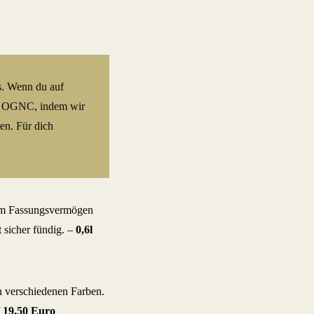
s. Wenn du auf
The OGNC, indem wir
en. Für dich
em Fassungsvermögen
 sicher fündig. –
0,6l
in verschiedenen Farben.
19,50 Euro