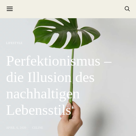
LIFESTYLE
Perfektionismus –
die Illusion des
nachhaltigen
Lebensstils
APRIL 6, 2020
CELINE